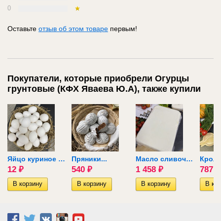
0
Оставьте
отзыв об этом товаре
первым!
Покупатели, которые приобрели Огурцы
грунтовые (КФХ Яваева Ю.А), также купили
Яйцо куриное Супер Ник...
Пряники...
Масло сливочное...
12
₽
540
₽
1 458
₽
787
₽