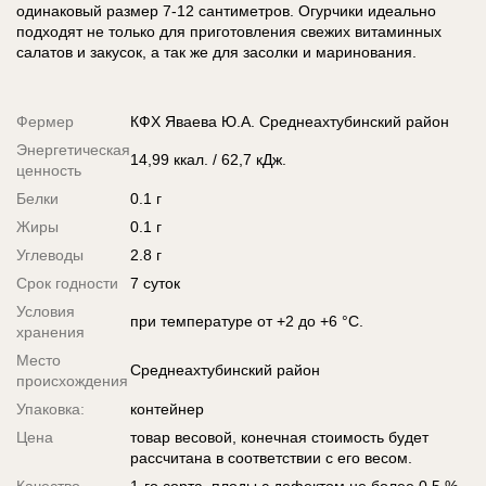
одинаковый размер 7-12 сантиметров. Огурчики идеально
подходят не только для приготовления
свежих витаминных
салатов и закусок, а так же для засолки и маринования.
Фермер
КФХ Яваева Ю.А. Среднеахтубинский район
Энергетическая
14,99 ккал. / 62,7 кДж.
ценность
Белки
0.1 г
Жиры
0.1 г
Углеводы
2.8 г
Срок годности
7 суток
Условия
при температуре от +2 до +6 °С.
хранения
Место
Среднеахтубинский район
происхождения
Упаковка:
контейнер
Цена
товар весовой, конечная стоимость будет
рассчитана в соответствии с его весом.