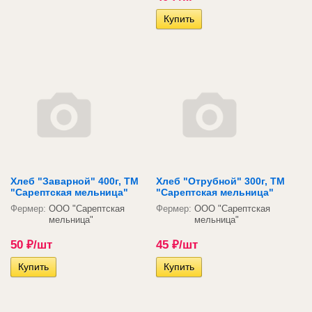
Хлеб "Заварной" 400г, ТМ
Хлеб "Отрубной" 300г, ТМ
"Сарептская мельница"
"Сарептская мельница"
Фермер:
ООО "Сарептская
Фермер:
ООО "Сарептская
мельница"
мельница"
50
₽
/шт
45
₽
/шт