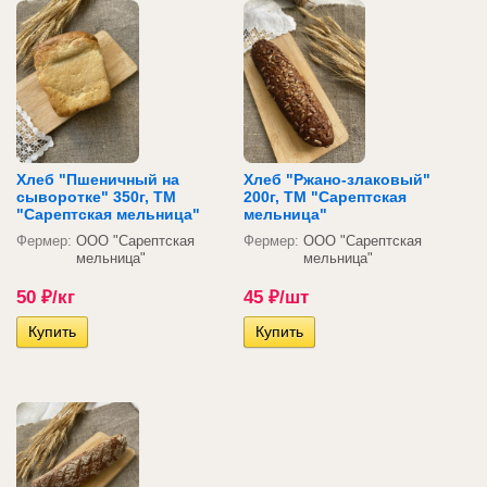
Хлеб "Пшеничный на
Хлеб "Ржано-злаковый"
сыворотке" 350г, ТМ
200г, ТМ "Сарептская
"Сарептская мельница"
мельница"
Фермер:
ООО "Сарептская
Фермер:
ООО "Сарептская
мельница"
мельница"
50
₽
/кг
45
₽
/шт