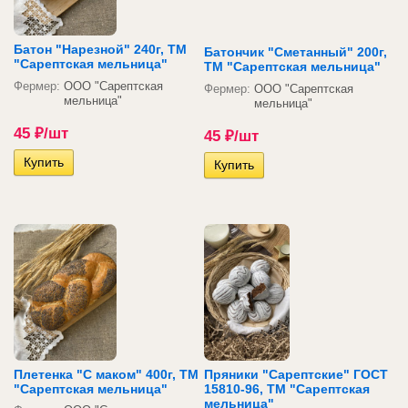
Батон "Нарезной" 240г, ТМ
Батончик "Сметанный" 200г,
"Сарептская мельница"
ТМ "Сарептская мельница"
Фермер:
ООО "Сарептская
Фермер:
ООО "Сарептская
мельница"
мельница"
45
₽
/шт
45
₽
/шт
Плетенка "C маком" 400г, ТМ
Пряники "Сарептские" ГОСТ
"Сарептская мельница"
15810-96, ТМ "Сарептская
мельница"