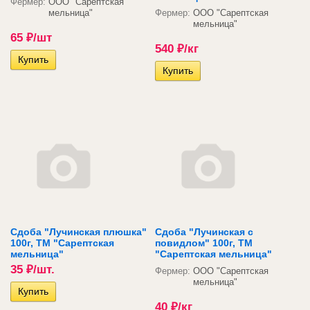
Фермер:
ООО "Сарептская
мельница"
Фермер:
ООО "Сарептская
мельница"
65
₽
/шт
540
₽
/кг
Сдоба "Лучинская плюшка"
Сдоба "Лучинская с
100г, ТМ "Сарептская
повидлом" 100г, ТМ
мельница"
"Сарептская мельница"
35
₽
/шт.
Фермер:
ООО "Сарептская
мельница"
40
₽
/кг