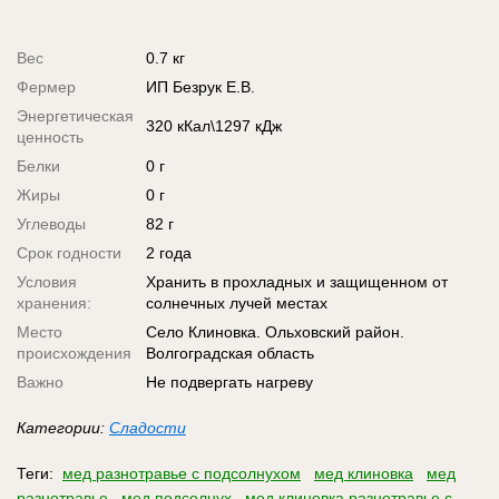
Вес
0.7 кг
Фермер
ИП Безрук Е.В.
Энергетическая
320 кКал\1297 кДж
ценность
Белки
0 г
Жиры
0 г
Углеводы
82 г
Срок годности
2 года
Условия
Хранить в прохладных и защищенном от
хранения:
солнечных лучей местах
Место
Село Клиновка. Ольховский район.
происхождения
Волгоградская область
Важно
Не подвергать нагреву
Категории:
Сладости
Теги:
мед разнотравье с подсолнухом
мед клиновка
мед
разнотравье
мед подсолнух
мед клиновка разнотравье с