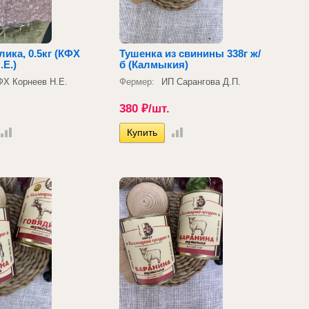
ика, 0.5кг (КФХ
Тушенка из свинины 338г ж/
.Е.)
б (Калмыкия)
ФХ Корнеев Н.Е.
Фермер:
ИП Сарангова Д.П.
380
₽
/шт.