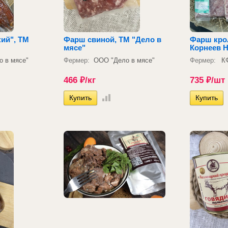
ий", ТМ
Фарш свиной, ТМ "Дело в
Фарш крол
мясе"
Корнеев Н
 в мясе"
Фермер:
ООО "Дело в мясе"
Фермер:
К
466
₽
/кг
735
₽
/шт