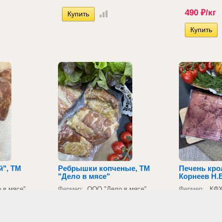
490
₽
/кг
й", ТМ
Ребрышки копченые, ТМ
Печень кро
"Дело в мясе"
Корнеев Н.Е
 в мясе"
Фермер:
ООО "Дело в мясе"
Фермер:
КФХ
527
₽
/кг
683
₽
/кг