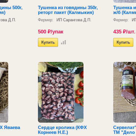
дины 500г,
Тушенка из говядины 350г,
Тушенка и
ия)
реторт пакет (Калмыкия)
ж/б (Калм
ова Д.П.
Фермер:
ИП Сарангова Д.П.
Фермер:
ИП
500
₽
/упак
435
₽
/шт.
ФХ Яваева
Сердце кролика (КФХ
Сервелат
Корнеев Н.Е.)
ТМ "Дело 