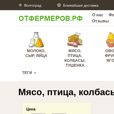
Волгоград
Ближайшая доставка
О нас
Ф
Отзывы
МОЛОКО,
МЯСО,
ОВО
СЫР, ЯЙЦА
ПТИЦА,
ФРУ
КОЛБАСЫ,
ЯГ
ТУШЕНКА
ТЕГИ
Мясо, птица, колбас
Цена