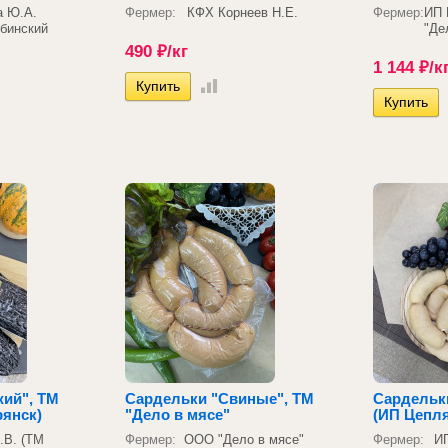
а Ю.А.
Фермер:
КФХ Корнеев Н.Е.
Фермер:
ИП 
бинский
"Де
490
₽
/кг
1 144
₽
/к
жий", ТМ
Сардельки "Свиные", ТМ
Сардельк
рянск)
"Дело в мясе"
(ИП Цепля
.В. (ТМ
Фермер:
ООО "Дело в мясе"
Фермер:
И