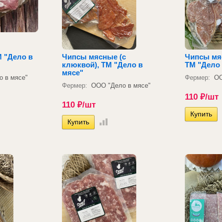
М "Дело в
Чипсы мясные (с
Чипсы мяс
клюквой), ТМ "Дело в
ТМ "Дело 
мясе"
 в мясе"
Фермер:
ОО
Фермер:
ООО "Дело в мясе"
110
₽
/шт
110
₽
/шт