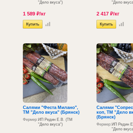
"Дело вкуса")
"Дело вкуса
1 589
₽
/кг
2 417
₽
/кг
Салями "Феста Милано",
Салями "Сопресс
ТМ "Дело вкуса" (Брянск)
коп, ТМ "Дело в
(Брянск)
Фермер:
ИП Редин Е.В. (ТМ
"Дело вкуса")
Фермер:
ИП Редин Е
"Дело вкуса