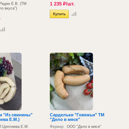
1 235
₽
/шт.
Редин Е.В. (ТМ
ло вкуса")
г
и "Из свинины"
Сардельки "Говяжьи" ТМ
ева Е.М.)
"Дело в мясе"
П Цепляева Е.М.
Фермер:
ООО "Дело в мясе"