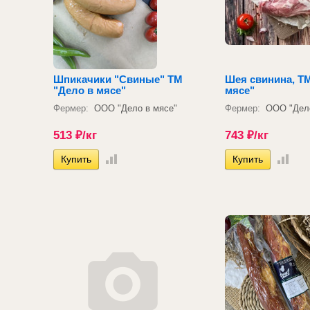
Шпикачики "Свиные" ТМ
Шея свинина, Т
"Дело в мясе"
мясе"
Фермер:
ООО "Дело в мясе"
Фермер:
ООО "Дело
513
₽
/кг
743
₽
/кг