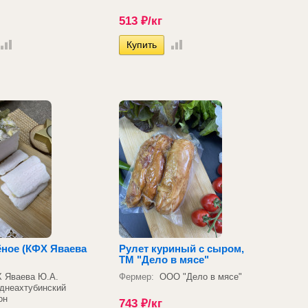
513
₽
/кг
ёное (КФХ Яваева
Рулет куриный с сыром,
ТМ "Дело в мясе"
 Яваева Ю.А.
Фермер:
ООО "Дело в мясе"
днеахтубинский
он
743
₽
/кг