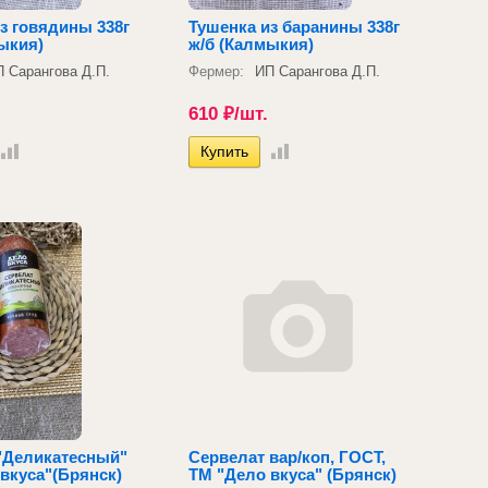
з говядины 338г
Тушенка из баранины 338г
ыкия)
ж/б (Калмыкия)
 Сарангова Д.П.
Фермер:
ИП Сарангова Д.П.
610
₽
/шт.
"Деликатесный"
Сервелат вар/коп, ГОСТ,
вкуса"(Брянск)
ТМ "Дело вкуса" (Брянск)