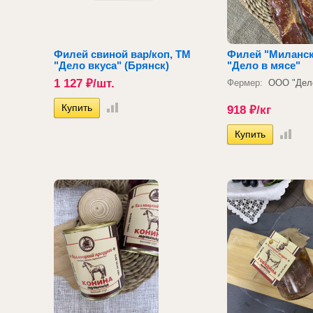
Филей свиной вар/коп, ТМ
Филей "Миланск
"Дело вкуса" (Брянск)
"Дело в мясе"
1 127
₽
/шт.
Фермер:
ООО "Дело
918
₽
/кг