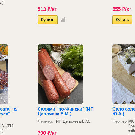
")
513
₽
/кг
555
₽
/кг
ата", с/
Салями "по-Фински" (ИП
Сало сол
куса"
Цепляева Е.М.)
Ю.А.)
Фермер:
ИП Цепляева Е.М.
Фермер:
КФХ
.В. (ТМ
Сре
")
рай
790
₽
/кг