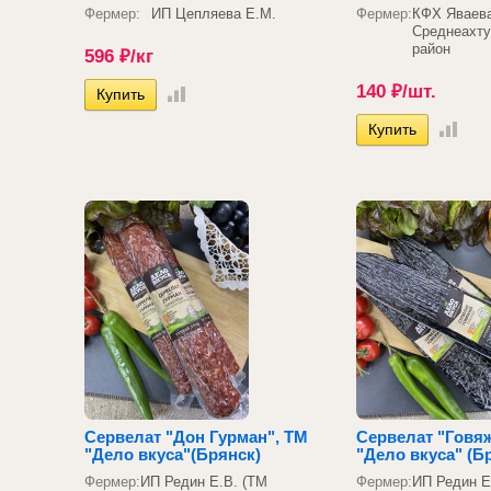
Фермер:
ИП Цепляева Е.М.
Фермер:
КФХ Яваев
Среднеахту
район
596
₽
/кг
140
₽
/шт.
Сервелат "Дон Гурман", ТМ
Сервелат "Говя
"Дело вкуса"(Брянск)
"Дело вкуса" (Б
Фермер:
ИП Редин Е.В. (ТМ
Фермер:
ИП Редин Е