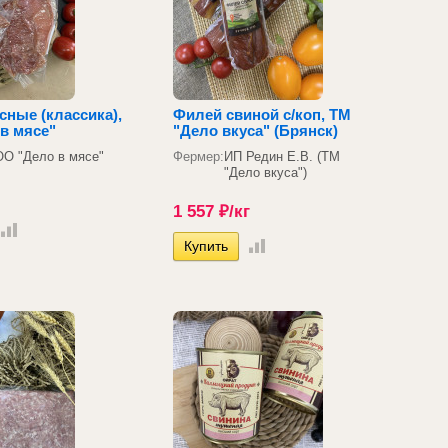
ные (классика),
Филей свиной с/коп, ТМ
в мясе"
"Дело вкуса" (Брянск)
О "Дело в мясе"
Фермер:
ИП Редин Е.В. (ТМ
"Дело вкуса")
1 557
₽
/кг