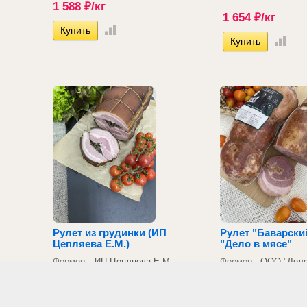
1 588
₽
/кг
1 654
₽
/кг
Рулет из грудинки (ИП
Рулет "Баварски
Цепляева Е.М.)
"Дело в мясе"
Фермер:
ИП Цепляева Е.М.
Фермер:
ООО "Дело
632
₽
/кг
621
₽
/кг