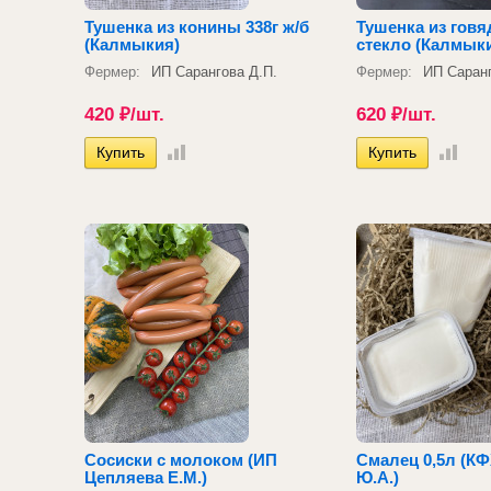
Тушенка из конины 338г ж/б
Тушенка из говя
(Калмыкия)
стекло (Калмык
Фермер:
ИП Сарангова Д.П.
Фермер:
ИП Саранг
420
₽
/шт.
620
₽
/шт.
Сосиски с молоком (ИП
Смалец 0,5л (К
Цепляева Е.М.)
Ю.А.)