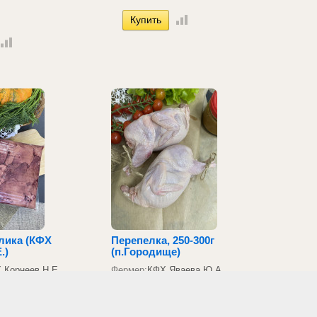
лика (КФХ
Перепелка, 250-300г
.)
(п.Городище)
 Корнеев Н.Е.
Фермер:
КФХ Яваева Ю.А.
Среднеахтубинский
район